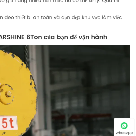
o giờ nâng nhiều hơn mức nó có thể xử lý. Quá tải
uôn đeo thiết bị an toàn và dọn dẹp khu vực làm việc
MARSHINE 6Ton của bạn để vận hành
WhatsApp