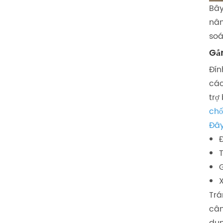
Bây
nân
soá
Gắn
Đín
cá
trợ
chố
Đây
T
Trá
cân