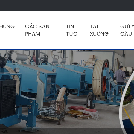
CHÚNG
CÁC SẢN
TIN
TẢI
GỬI 
PHẨM
TỨC
XUỐNG
CẦU