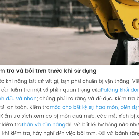
m tra và bôi trơn trước khi sử dụng
ớc khi nâng bất cứ vật gì, bạn phải chuẩn bị vận thăng. Việ
 cần kiểm tra một số phần quan trọng của
Palăng khối đò
h dấu và nhãn
; chúng phải rõ ràng và dễ đọc. Kiểm tra 
 tải an toàn. Kiểm tra
móc cho bất kỳ sự hao mòn, biến dạ
. Kiểm tra xích xem có bị mòn quá mức, các mắt xích bị x
 kiểm tra
thân và cần nâng
đối với bất kỳ hư hỏng nào nh
 khi kiểm tra, hãy nghĩ đến việc bôi trơn. Đối với bánh ră