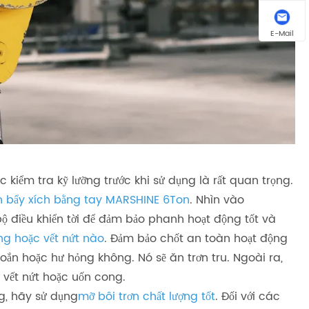
E-Mail
c kiểm tra kỹ lưỡng trước khi sử dụng là rất quan trọng.
n bẩy xích bằng tay MARSHINE 6Ton
. Nhìn vào
bộ điều khiển tời để đảm bảo phanh hoạt động tốt và
ng hoặc vết nứt nào
. Đảm bảo chốt an toàn hoạt động
oắn hoặc hư hỏng không. Nó sẽ ăn trơn tru. Ngoài ra,
ư vết nứt hoặc uốn cong.
ng, hãy sử dụng
mỡ bôi trơn chất lượng tốt
. Đối với các