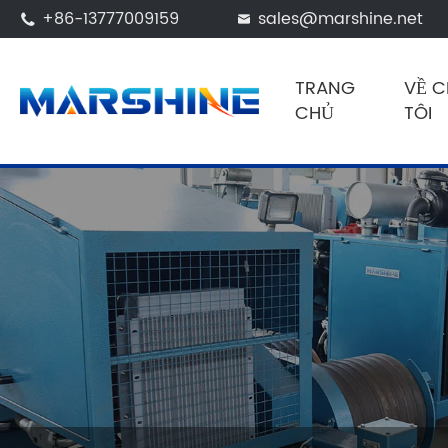
+86-13777009159
sales@marshine.net


TRANG
VỀ 
CHỦ
TÔI