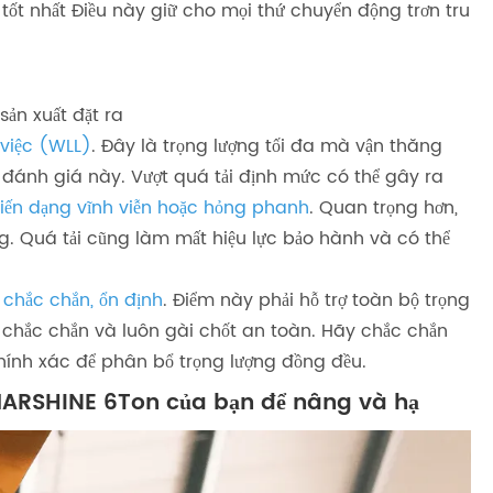
tốt nhất Điều này giữ cho mọi thứ chuyển động trơn tru
sản xuất đặt ra
 việc (WLL)
. Đây là trọng lượng tối đa mà vận thăng
đánh giá này. Vượt quá tải định mức có thể gây ra
iến dạng vĩnh viễn hoặc hỏng phanh
. Quan trọng hơn,
g. Quá tải cũng làm mất hiệu lực bảo hành và có thể
chắc chắn, ổn định
. Điểm này phải hỗ trợ toàn bộ trọng
 chắc chắn và luôn gài chốt an toàn. Hãy chắc chắn
 chính xác để phân bổ trọng lượng đồng đều.
MARSHINE 6Ton của bạn để nâng và hạ