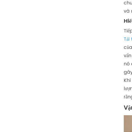
chu
và 
Hi
Tiế
Tải
của
vấn
nó 
gây
Khi
lượ
rằn
Vậ