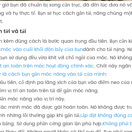
 giờ bạn đã chuẩn bị xong cần trục, đã đến lúc đưa nó v
g và hạ thực tế. Bạn sẽ học cách gắn tải, nâng chúng m
t.
 tời và tải
h kèm đúng cách là bước quan trọng đầu tiên. Bạn cần kế
c
móc vào cuối khối đòn bẩy của bạn
dành cho tải nặng. Nó
 bạn sử dụng đều vừa khít với chỗ ngồi của móc. Nó khô
t an toàn trên móc hoạt động chính xác
. Chốt này ngăn 
 là cách bạn gắn móc nâng vào tải của mình
:
Đầu tiên, cố định pa lăng xích của bạn vào điểm neo của 
ìm vị trí an toàn trên tải để gắn móc nâng.
Gắn móc nâng vào vị trí này.
Xác minh móc đã được gài hoàn toàn. Nó không được trượ
nh những lỗi thường gặp khi gắn tải.
Lắp đặt không đúng c
 bằng. Sử dụng phần cứng gian lận phù hợp.
Không phải t