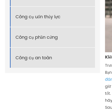
Công cụ uốn thủy lực
Công cụ phần cứng
Kiể
Công cụ an toàn
Trư
Bạn
đán
giữ
tốt
hãy
Sau