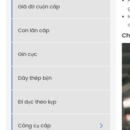
H
Giá đỡ cuộn cáp
g
N
Con lăn cáp
Ch
Gin cực
Dây thép bện
Đi dọc theo kẹp
Công cụ cáp
