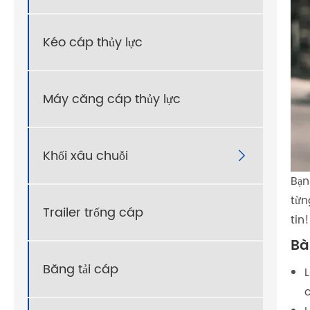
Kéo cáp thủy lực
Máy căng cáp thủy lực
Khối xâu chuỗi

Bạn
từn
Trailer trống cáp
tin!
Bà
Băng tải cáp
L