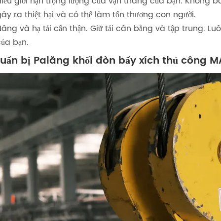
iểu giới hạn trọng lượng của vận thăng của bạn. Không ba
ây ra thiệt hại và có thể làm tổn thương con người.
âng và hạ tải cẩn thận. Giữ tải cân bằng và tập trung. L
của bạn.
uẩn bị Palăng khối đòn bẩy xích thủ công 