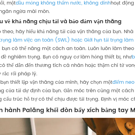
ỗi, một
dầu mỏng không thấm nước, không dính
hoạt động 
ngăn ngừa mài mòn.
ểu về khả năng chịu tải và bảo đảm vận thăng
p theo, hãy hiểu khả năng tải của vận thăng của bạn. Nhà 
 trọng làm việc an toàn (SWL) hoặc Giới hạn tải trọng làm
 bạn có thể nâng một cách an toàn. Luôn luôn làm theo 
 đề nghiêm trọng. Bạn có nguy cơ làm hỏng thiết bị, như
b
có thể dẫn đến thương tích cá nhân hoặc thậm chí tử von
 rắc rối pháp lý.
 bạn thiết lập vận thăng của mình, hãy chọn một
điểm neo 
ng của tải dự định của bạn. Gắn móc trên cùng một cách
g cấu trúc hỗ trợ có thể chịu được tải trọng. Định vị móc
n hành Palăng khối đòn bẩy xích bằng tay 