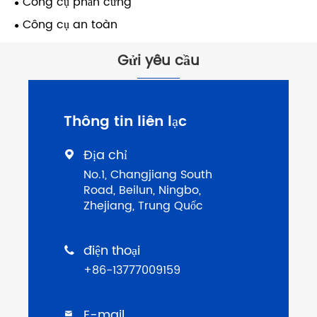
Công cụ phần cứng
Công cụ an toàn
Gửi yêu cầu
Thông tin liên lạc
Địa chỉ

No.1, Changjiang South
Road, Beilun, Ningbo,
Zhejiang, Trung Quốc
điện thoại

+86-13777009159
E-mail
