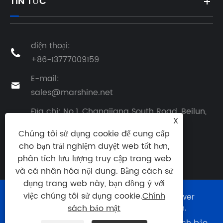
TIN TỨC
điện thoại:

+86-13777009159
E-mail:

sales@marshine.net
Địa chỉ: No.1, Changjiang South Road, Beilun,

X
Ningbo, Zhejiang, Trung Quốc
Chúng tôi sử dụng cookie để cung cấp
cho bạn trải nghiệm duyệt web tốt hơn,
phân tích lưu lượng truy cập trang web
và cá nhân hóa nội dung. Bằng cách sử
dụng trang web này, bạn đồng ý với
việc chúng tôi sử dụng cookie.
Chính
Bản quyền © 2025 Ningbo Marshine Power
Technology Co., Ltd. Tất cả các quyền.
sách bảo mật