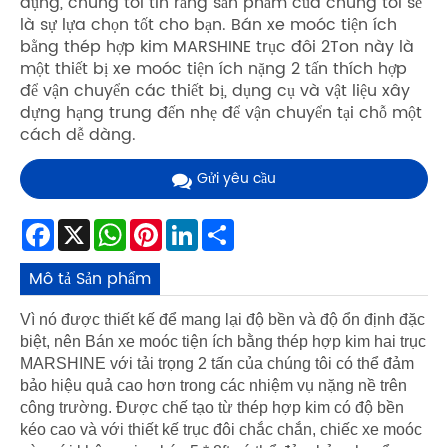
dụng, chúng tôi tin rằng sản phẩm của chúng tôi sẽ
là sự lựa chọn tốt cho bạn. Bán xe moóc tiện ích
bằng thép hợp kim MARSHINE trục đôi 2Ton này là
một thiết bị xe moóc tiện ích nặng 2 tấn thích hợp
để vận chuyển các thiết bị, dụng cụ và vật liệu xây
dựng hạng trung đến nhẹ để vận chuyển tại chỗ một
cách dễ dàng.
Gửi yêu cầu
Facebook
X
WhatsApp
Pinterest
LinkedIn
Share
Mô tả Sản phẩm
Vì nó được thiết kế để mang lại độ bền và độ ổn định đặc
biệt, nên Bán xe moóc tiện ích bằng thép hợp kim hai trục
MARSHINE với tải trọng 2 tấn của chúng tôi có thể đảm
bảo hiệu quả cao hơn trong các nhiệm vụ nặng nề trên
công trường. Được chế tạo từ thép hợp kim có độ bền
kéo cao và với thiết kế trục đôi chắc chắn, chiếc xe moóc