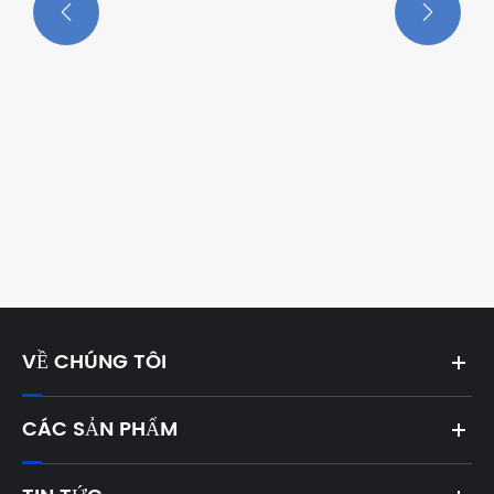


Cách sử dụng Marshine Maverick một
băng tải cáp chạy bằng điện
Xem thêm >>
VỀ CHÚNG TÔI
CÁC SẢN PHẨM