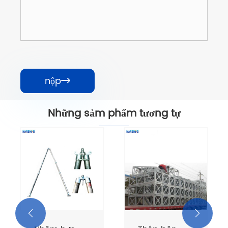
nộp

Những sảm phẩm tương tự

