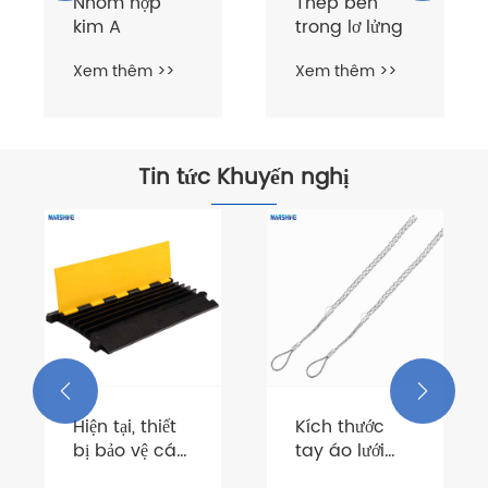
Nhôm hợp
Thép bên
kim A
trong lơ lửng
Xem thêm >>
Xem thêm >>
Tin tức Khuyến nghị


Hiện tại, thiết
Kích thước
bị bảo vệ cáp
tay áo lưới
Marshine có
cáp