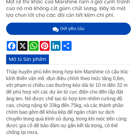
Một lợi thế khác của Marshine nằm ở giá cạnh tranh
của nó mà không cắt giảm chất lượng. Đây là một
lựa chọn tốt cho các đội cần tiết kiệm chi phí.
Gửi yêu cầu
Facebook
X
WhatsApp
Pinterest
LinkedIn
Share
Mô tả Sản phẩm
Tháp huyền phù bên trong hợp kim Marshine có cấu trúc
kính thiên văn mô -đun điều chỉnh theo mức tăng 0,6m,
với phạm vi chiều cao thường kéo dài từ 10 m đến 32 m
để phù hợp với các dự án từ cực điện cho đến lắp đặt
ăng ten. Nó được chế tạo từ hợp kim nhôm cường độ
cao, chúng nặng từ 33kg đến 75kg, và các thành phần
chính bao gồm đế khóa kép để ngăn chặn sự dịch
chuyển trong quá trình sử dụng, trong khi móc trên cùng
được gia cố để bảo đảm sự gắn kết tải trọng, có thể
chống lại mưa.