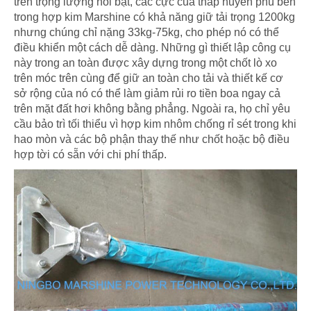
trên trọng lượng nổi bật, các cực của tháp huyền phù bên
trong hợp kim Marshine có khả năng giữ tải trọng 1200kg
nhưng chúng chỉ nặng 33kg-75kg, cho phép nó có thể
điều khiển một cách dễ dàng. Những gì thiết lập công cụ
này trong an toàn được xây dựng trong một chốt lò xo
trên móc trên cùng để giữ an toàn cho tải và thiết kế cơ
sở rộng của nó có thể làm giảm rủi ro tiền boa ngay cả
trên mặt đất hơi không bằng phẳng. Ngoài ra, họ chỉ yêu
cầu bảo trì tối thiểu vì hợp kim nhôm chống rỉ sét trong khi
hao mòn và các bộ phận thay thế như chốt hoặc bộ điều
hợp tời có sẵn với chi phí thấp.