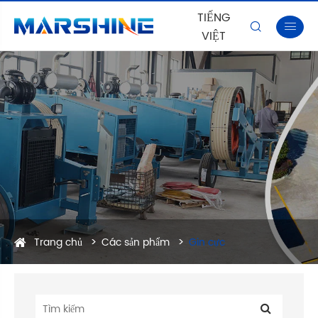
TIẾNG


VIỆT
Trang chủ
Các sản phẩm
Gin cực