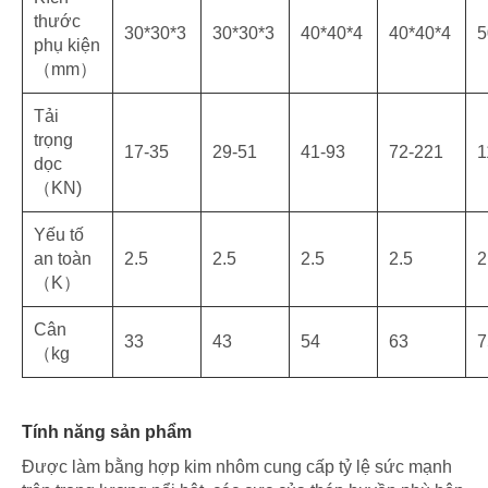
thước
30*30*3
30*30*3
40*40*4
40*40*4
5
phụ kiện
（mm）
Tải
trọng
17-35
29-51
41-93
72-221
1
dọc
（KN)
Yếu tố
an toàn
2.5
2.5
2.5
2.5
2
（K）
Cân
33
43
54
63
7
（kg
Tính năng sản phẩm
Được làm bằng hợp kim nhôm cung cấp tỷ lệ sức mạnh