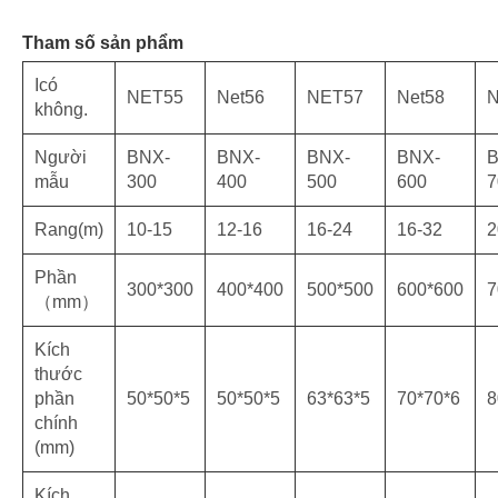
Tham số sản phẩm
I
có
NET55
Net56
NET57
Net58
N
không.
Người
BNX-
BNX-
BNX-
BNX-
B
mẫu
300
400
500
600
7
Rang(m)
10-15
12-16
16-24
16-32
2
Phần
300*300
400*400
500*500
600*600
7
（mm）
Kích
thước
phần
50*50*5
50*50*5
63*63*5
70*70*6
8
chính
(mm)
Kích