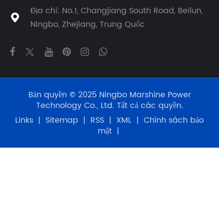
Địa chỉ: No.1, Changjiang South Road, Beilun,

Ningbo, Zhejiang, Trung Quốc
Bản quyền © 2025 Ningbo Marshine Power
Technology Co., Ltd. Tất cả các quyền.
Links
|
Sitemap
|
RSS
|
XML
|
Chính sách bảo
mật
|